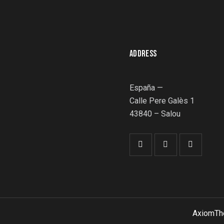
ADDRESS
España —
Calle Pere Galès 1
43840 – Salou
AxiomT