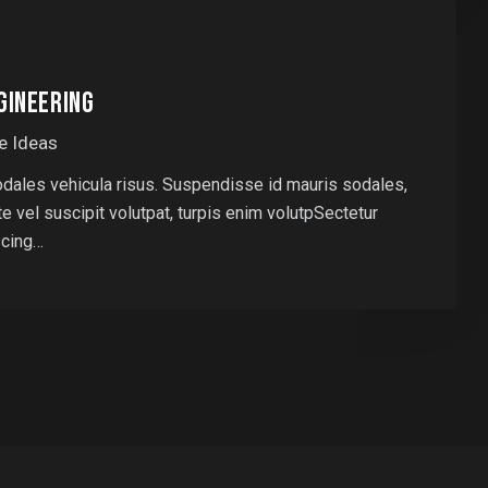
GINEERING
e Ideas
odales vehicula risus. Suspendisse id mauris sodales,
nte vel suscipit volutpat, turpis enim volutpSectetur
scing…