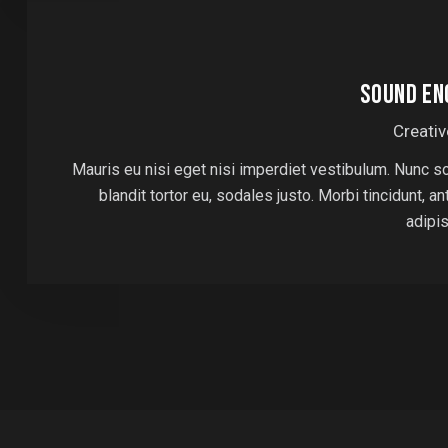
SOUND EN
Creativ
Mauris eu nisi eget nisi imperdiet vestibulum. Nunc s
blandit tortor eu, sodales justo. Morbi tincidunt, a
adipi