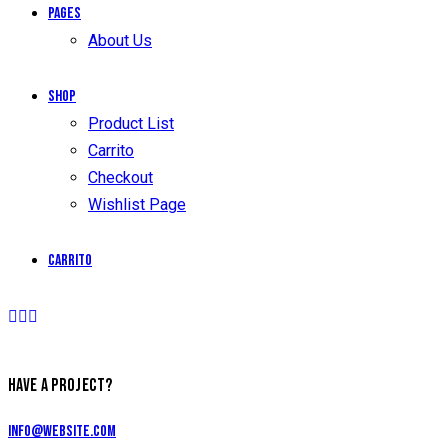
Pages
About Us
Shop
Product List
Carrito
Checkout
Wishlist Page
Carrito
HAVE A PROJECT?
info@website.com